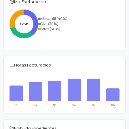
Mix Facturación
Mercantil (40%)
125k
Civil (30%)
Otros (30%)
Horas Facturables
S
1
S
2
S
3
S
4
S
5
S
6
Embudo Expedientes