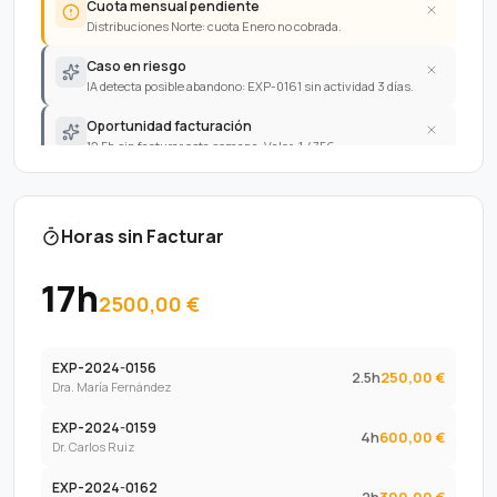
Cuota mensual pendiente
Distribuciones Norte: cuota Enero no cobrada.
Caso en riesgo
IA detecta posible abandono: EXP-0161 sin actividad 3 días.
Oportunidad facturación
12.5h sin facturar esta semana. Valor: 1.475€
Caso cerrado
EXP-0160 Arrendamiento completado. Cobro total.
Horas sin Facturar
17
h
2500,00 €
EXP-2024-0156
2.5
h
250,00 €
Dra. María Fernández
EXP-2024-0159
4
h
600,00 €
Dr. Carlos Ruiz
EXP-2024-0162
2
h
300,00 €