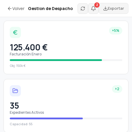
2
Volver
Gestion de Despacho
Exportar
+5%
125.400 €
Facturación Enero
Obj: 150k €
+2
35
Expedientes Activos
Capacidad: 55