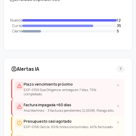
Nuevos
12
Curso
35
Cierre
5
Alertas IA
7
Plazo vencimiento próximo
EXP-0159 Due Diligence: entrega en 7 días. 75%
completado.
Factura impagada +60 días
Ana Martínez - 3 facturas pendientes (2.200€). Riesgo alto.
Presupuesto casi agotado
EXP-0156 García: 60% horas consumidas, 40% facturado.