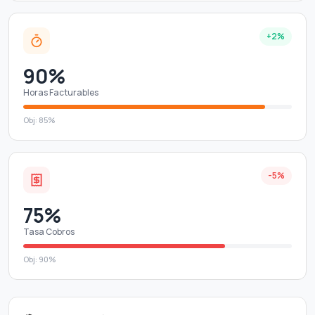
+2%
90%
Horas Facturables
Obj: 85%
-5%
75%
Tasa Cobros
Obj: 90%