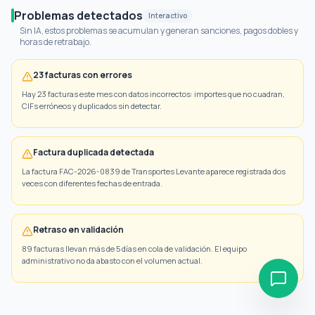
Problemas detectados
Interactivo
Sin IA, estos problemas se acumulan y generan sanciones, pagos dobles y
horas de retrabajo.
23 facturas con errores
Hay 23 facturas este mes con datos incorrectos: importes que no cuadran,
CIFs erróneos y duplicados sin detectar.
Factura duplicada detectada
La factura FAC-2026-0839 de Transportes Levante aparece registrada dos
veces con diferentes fechas de entrada.
Retraso en validación
89 facturas llevan más de 5 días en cola de validación. El equipo
administrativo no da abasto con el volumen actual.