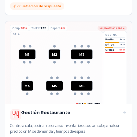
-95% tiempo de respuesta
Ocup.
78%
Ticket
€32
Espera
4m
IA: previsión cena ▲
SALA
COCINA
Paella
4 min
Entrec.
6 min
Crema
Listo
M1
M2
M3
M4
M5
M6
Ocup.
Reserv.
Libre
Gestión Restaurante
Controla sala, cocina, reservas e inventario desde un solo panel con
predicción IA de demanda y tiempos de espera.