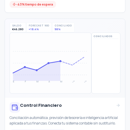
-43% tiempo de espera
SALDO
FORECAST 90D
CONCILIADO
€46.280
+18.4%
98%
CONCILIADOS
E
F
M
A
M
J*
J*
Control Financiero
Conciliación automática, previsión de tesorería e inteligencia artificial
aplicada a tus finanzas. Conecta tu sistema contable sin sustituirlo.