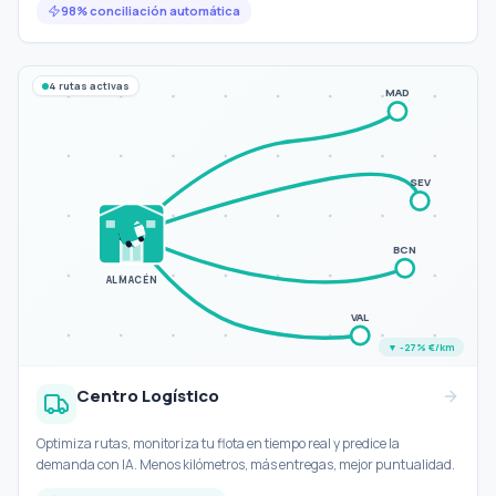
98% conciliación automática
4 rutas activas
MAD
SEV
BCN
ALMACÉN
VAL
▼ -27% €/km
Centro Logístico
Optimiza rutas, monitoriza tu flota en tiempo real y predice la
demanda con IA. Menos kilómetros, más entregas, mejor puntualidad.