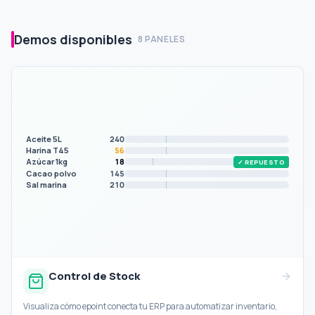
Demos disponibles
8 PANELES
Aceite 5L
240
Harina T45
56
Azúcar 1kg
18
✓ REPUESTO
▲ REPONER
Cacao polvo
145
Sal marina
210
Control de Stock
Visualiza cómo epoint conecta tu ERP para automatizar inventario,