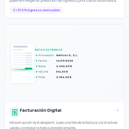
pipeline inteligente, predicción de ingresos y priorización automática.
+31.6% ingresos mensuales
DATOS EXTRAÍDOS
Proveedor
Ibéricos G., S.L.
✓
Fecha
14/03/2026
✓
Base
2.450,00 €
✓
IVA 21%
514,50 €
✓
Total
2.964,50 €
✓
Facturación Digital
Mira en acción la IA de epoint: sube una foto de la factura y la IA extrae,
valida y contabiliza todo automáticamente.