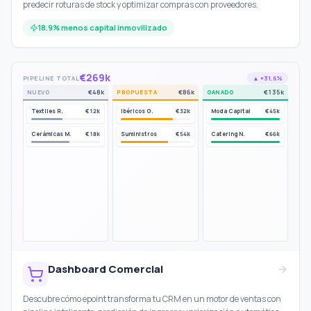
predecir roturas de stock y optimizar compras con proveedores.
18.9% menos capital inmovilizado
€269k
PIPELINE TOTAL
▲ +31.6%
€48k
€86k
€135k
NUEVO
PROPUESTA
GANADO
Textiles R.
€12k
Ibéricos G.
€32k
Moda Capital
€45k
Cerámicas M.
€18k
Suministros
€54k
Catering N.
€66k
Dashboard Comercial
Descubre cómo epoint transforma tu CRM en un motor de ventas con