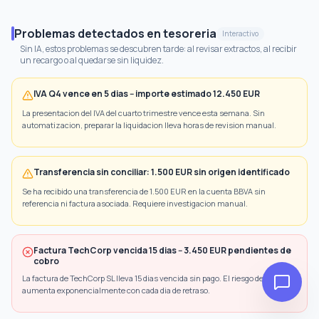
Problemas detectados en tesoreria
Interactivo
Sin IA, estos problemas se descubren tarde: al revisar extractos, al recibir
un recargo o al quedarse sin liquidez.
IVA Q4 vence en 5 dias -- importe estimado 12.450 EUR
La presentacion del IVA del cuarto trimestre vence esta semana. Sin
automatizacion, preparar la liquidacion lleva horas de revision manual.
Transferencia sin conciliar: 1.500 EUR sin origen identificado
Se ha recibido una transferencia de 1.500 EUR en la cuenta BBVA sin
referencia ni factura asociada. Requiere investigacion manual.
Factura TechCorp vencida 15 dias -- 3.450 EUR pendientes de
cobro
La factura de TechCorp SL lleva 15 dias vencida sin pago. El riesgo de impago
aumenta exponencialmente con cada dia de retraso.