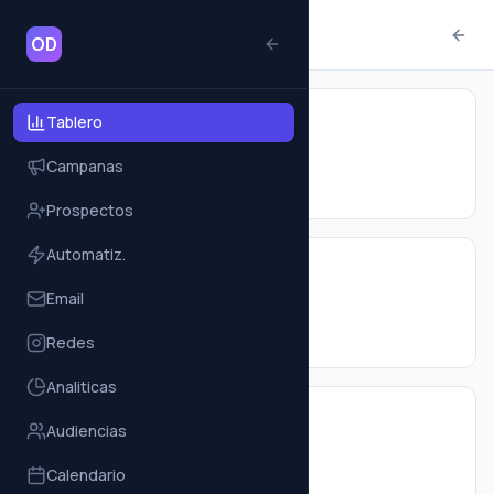
Marketing 360
OD
Tablero
2340
Nuevos prospectos
Campanas
+18% vs mes anterior
Prospectos
Automatiz.
890
Email
Conversiones
6.1
% tasa
Redes
Analiticas
1.567.800,00 €
Audiencias
Ingresos atribuidos
Calendario
+24% vs mes anterior