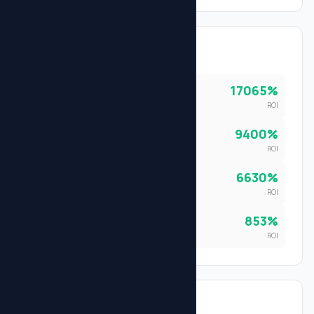
Principales Campañas (ROI)
17065
%
Campaña Reyes
Email
ROI
9400
%
Black Friday 2024
Email
ROI
6630
%
Newsletter Enero
Email
ROI
853
%
Remarketing Carritos
Google Ads
ROI
Prospectos Destacados