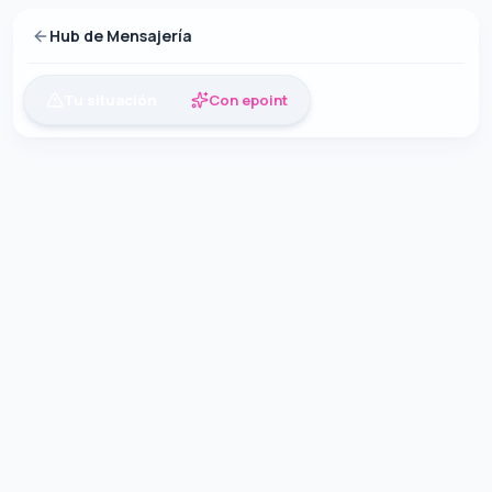
Hub de Mensajería
Tu situación
Con epoint
INTEGRACIÓN INTELIGENTE
Personalizable
¿Quieres entender mejor tu situación?
"
¿Cuántos mensajes de clientes se pierden sin un sistema unif