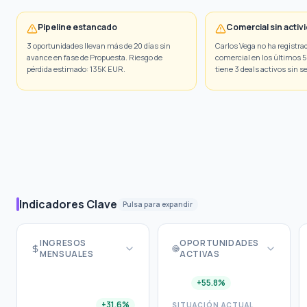
Pipeline estancado
Comercial sin activ
3 oportunidades llevan más de 20 días sin
Carlos Vega no ha registra
avance en fase de Propuesta. Riesgo de
comercial en los últimos 5 
pérdida estimado: 135K EUR.
tiene 3 deals activos sin 
¿Tienes dudas sobre lo que ves?
"
¿Cómo saber si mis indicadores de ventas son buenos o malo
Indicadores Clave
Pulsa para expandir
INGRESOS
OPORTUNIDADES
MENSUALES
ACTIVAS
+55.8%
+31.6%
SITUACIÓN ACTUAL