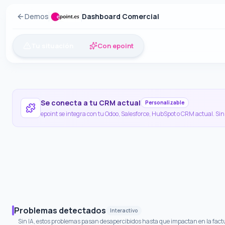
Demos
Dashboard Comercial
Tu situación
Con epoint
Se conecta a tu CRM actual
Personalizable
epoint se integra con tu Odoo, Salesforce, HubSpot o CRM actual. Sin
¿Quieres entender mejor tu situación?
"
¿Qué señales debo vigilar en mi pipeline comercial?
"
Problemas detectados
Interactivo
Sin IA, estos problemas pasan desapercibidos hasta que impactan en la fac