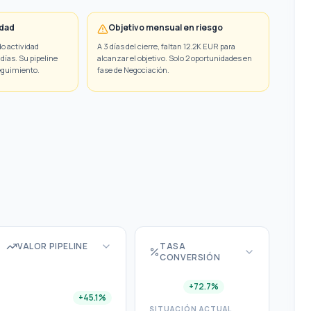
idad
Objetivo mensual en riesgo
do actividad
A 3 días del cierre, faltan 12.2K EUR para
días. Su pipeline
alcanzar el objetivo. Solo 2 oportunidades en
seguimiento.
fase de Negociación.
s?
"
VALOR PIPELINE
TASA
CONVERSIÓN
+72.7%
+45.1%
SITUACIÓN ACTUAL